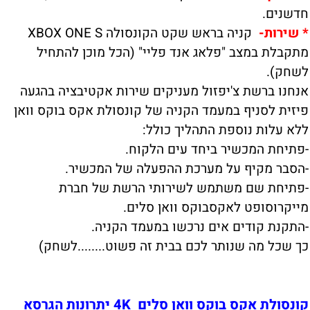
חדשנים.
*
שירות-
קניה בראש שקט הקונסולה XBOX ONE S
מתקבלת במצב "פלאג אנד פליי" (הכל מוכן להתחיל
לשחק).
אנחנו ברשת צ'יפזול מעניקים שירות אקטיבציה בהגעה
פיזית לסניף במעמד הקניה של קונסולת אקס בוקס וואן
ללא עלות נוספת התהליך כולל:
-פתיחת המכשיר ביחד עים הלקוח.
-הסבר מקיף על מערכת ההפעלה של המכשיר.
-פתיחת שם משתמש לשירותי הרשת של חברת
מייקרוסופט לאקסבוקס וואן סלים.
-התקנת קודים אים נרכשו במעמד הקניה.
כך שכל מה שנותר לכם בבית זה פשוט........לשחק)
קונסולת אקס בוקס וואן סלים 4K יתרונות הגרסא