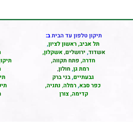
תיקון טלפון עד הבית
ב:
תל אביב
,
ראשון לציון
,
ת
אשדוד
,
ירושלים
,
אשקלון
,
ת
חדרה
,
פתח תקווה,
תיקון
רמת גן
,
חולון
,
ת
גבעתיים
,
בני ברק
תי
כפר סבא
,
רמלה
,
נתניה,
תיק
קדימה, צורן
ה