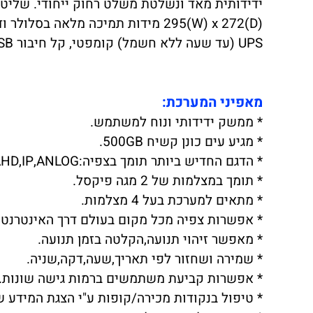
UPS (עד שעה ללא חשמל) קומפטי, קל חיבור USB פשוט לגיבויים של וידאו
מאפיני המערכת:
* ממשק ידידותי ונוח למשתמש.
* מגיע עים כונן קשיח 500GB.
* הדגם החדיש ביותר תומך בצפיה:TVI,AHD,IP,ANLOG חשוב ביותר!!!
* תומך במצלמות של 2 מגה פיקסל.
* מתאים למערכת בעל 4 מצלמות.
* אפשרות צפיה מכל מקום בעולם דרך האינטרנט.
* מאפשר זיהוי תנועה,הקלטה בזמן תנועה.
* שמירה ושחזור לפי תאריך,שעה,דקה,שניה.
* אפשרות קביעת משתמשים ברמות גישה שונות.
* טיפול בנקודות מכירה/קופות ע"י הצגת המידע 