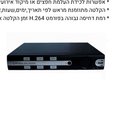
* אפשרות לכידת העלמת חפצים או מיקוד אירועי
* הקלטה מתוזמנת מראש לפי תאריך,ימים,שעות,ד
* רמת דחיסה גבוהה בפורמט H.264 זמן הקלטה ארוך וקצב העברה מהיר ברשת.