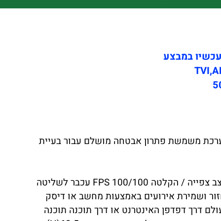
ולכן, המערכת משמשת פתרון אבטחה מושלם עבור בעיית
מערכת הקלטה דיגיטלית ל- 4 מצלמות כולל אודיו. 4 -כניסות מצלמות 1- כניסת אודיו דיסק קשיח 500GB קצב צפייה / הקלטה FPS 100/100 עכבר לשליטה
ו VGA (לחיבור מסך מחשב) ויציאת ווידאו לטלוויזיה. חיבור U.S.B - לצורך שחזור ושמירת אירועים באמצעות מחשב או דיסק
ולם דרך דפדפן האינטרנט או דרך תוכנה תוכנה