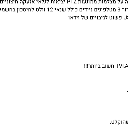
295(W) x 272(D) מידות תמיכה מלאה בסלולר וד
שהוקלט.