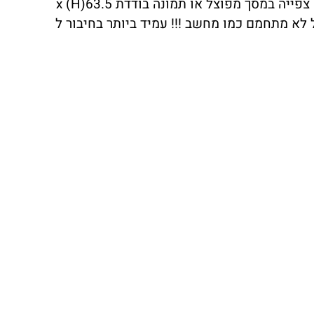
ידידותית מאד ונשלטת משלט רחוק ייחודי. שליטה על מצלמות ממונעות PTZ יציאות לגלאי אזעקה חיצוניים צפייה במסך מפוצל או תמונה בודדת 63.5(H) x
ור 3 מטלפונים ניידים כולל שנאי 12 וולט לחיסכון בחשמל לא מתחמם כמו מחשב !!! עמיד ביותר בחיבור ל