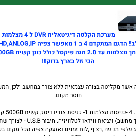
מערכת הקלטה דיגיטאלית DVR ל 4 מצלמות עכשיו במבצע
 המתקדם 4 ב 1 מאפשר צפיה TVI,AHD,ANLOG,IP
צלמות עד 2.0 מגה פיקסל כולל כונן קשיח 500GB
הכי זול בארץ בדוק!!!
D הינה מערכת אבטחה אשר מקליטה בצורה עצמאית ללא צורך במחשב 
חוסר מקום.
על כל הפונקציות . יציאת וידא
 עלפי תנועה ,רצוף ,לוח זמנים ואזעקה צפיה מכל מקום בע