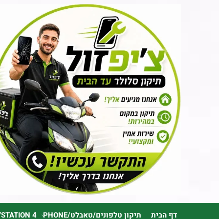
דף הבית
תיקון טלפונים/טאבלט/PHONE
YSTATION 4