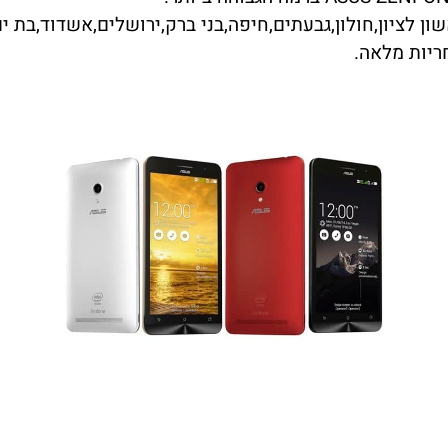
ן לציון,חולון,גבעתים,חיפה,בני ברק,ירושלים,אשדוד,בת ים,
ריות מלאה.