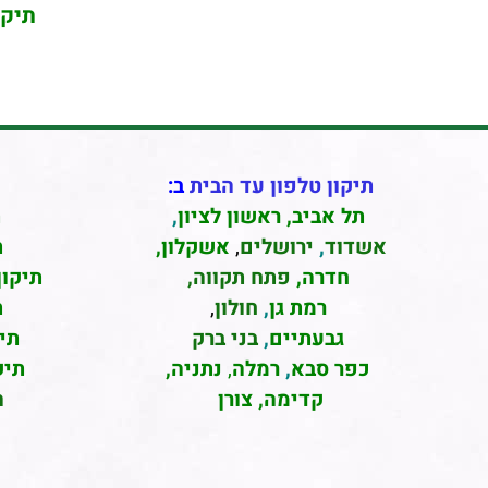
תיקו
תיקון טלפון עד הבית
ב:
תל אביב
,
ראשון לציון
,
ת
אשדוד
,
ירושלים
,
אשקלון
,
ת
חדרה
,
פתח תקווה,
תיקון
רמת גן
,
חולון
,
ת
גבעתיים
,
בני ברק
תי
כפר סבא
,
רמלה
,
נתניה,
תיק
קדימה, צורן
ה