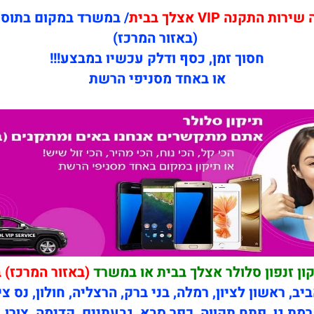
התקנה VIP אצלך בבית
/ במשרד במקום בתוספת רק
(באזור המרכז)
חסוך זמן, כסף ודלק עכשיו במבצע!!!
או באחד מסניפי הרשת
ון זנפון סלולר אצלך בבית או במשרד
(באזור המרכז) 
יב, ראשון לציון, רמלה, בני ברק, הרצליה, חולון, נס צי
רמת גן, פתח תקווה, כפר סבא, גבעתיים, קדימה, צורן