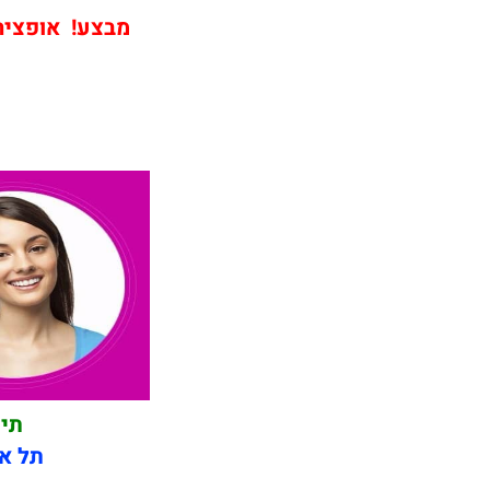
מבצע! אופציה שירות 
תיק
תל אב