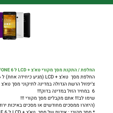
החלפת / התקנת מסך מקורי טא'צ + LCD ל ASUS ZENFONE 6 כולל התקנה במקום !!!
החלפת מסך טא'צ + LCD (מגיע כיחידה אחת) ל ASUS ZENFONE 6 באיכות הטובה ביותר.
6 במחיר הזול במדינה בדוק!!!
שימו לב!!! אתם מקבלים מסך מקורי !!!
(היזהרו ממסכים מחודשים או מסכים באיכות ירודה שתצוגת LCD לא 
* מסך מקורי : איכות של מסך טא'צ + LCD ל ASUS ZENFONE 6 ברמה הגבוהה ביותר.