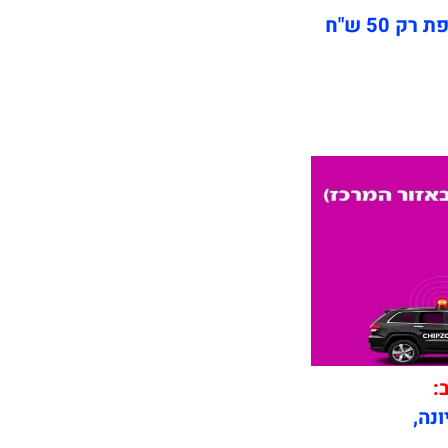
 50 ש"ח
ב:
ונה,