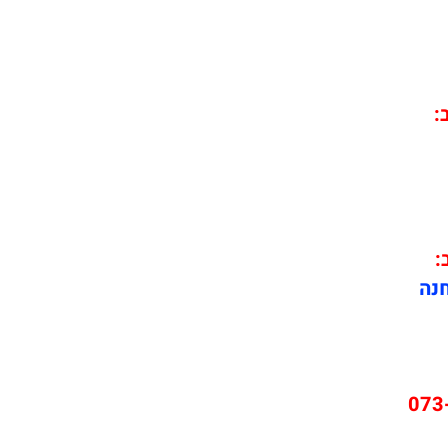
ב:
:
חנה
073