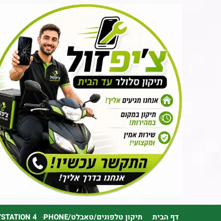
דף הבית
תיקון טלפונים/טאבלט/PHONE
YSTATION 4