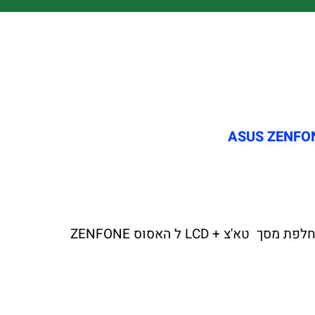
צ'יפזול הרשת הגדולה במדינה לתיקוני מסך טא'צ + LCD ל אסוס ZENFONE 6 יצאה במבצע לחודש הקרוב החלפת מסך טא'צ + LCD ל האסוס ZENFONE