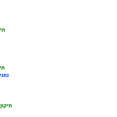
תיק
תי
נתני
תיקון 